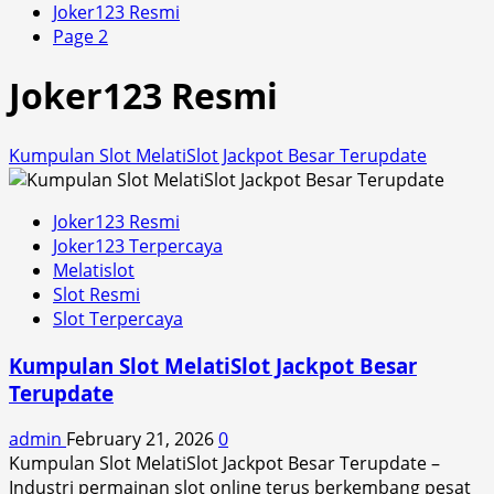
Joker123 Resmi
Page 2
Joker123 Resmi
Kumpulan Slot MelatiSlot Jackpot Besar Terupdate
Joker123 Resmi
Joker123 Terpercaya
Melatislot
Slot Resmi
Slot Terpercaya
Kumpulan Slot MelatiSlot Jackpot Besar
Terupdate
admin
February 21, 2026
0
Kumpulan Slot MelatiSlot Jackpot Besar Terupdate –
Industri permainan slot online terus berkembang pesat