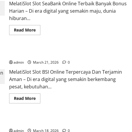
MelatiSlot Slot SeaBank Online Terbaik Banyak Bonus
Harian – Di era digital yang semakin maju, dunia
hiburan...
Read
Read More
more
about
MelatiSlot
Slot
SeaBank
MelatiSlot Slot BSI Online Terpercaya Dan Terjamin Aman
Online
Terbaik
admin
March 21, 2026
Banyak
0
Bonus
Harian
MelatiSlot Slot BSI Online Terpercaya Dan Terjamin
Aman – Di era digital yang semakin berkembang
pesat, kebutuhan...
Read
Read More
more
about
MelatiSlot
Slot
BSI
MelatiSlot Slot Mandiri Online Pemain Indonesia Terpercaya
Online
Terpercaya
admin
March 18, 2026
Dan
0