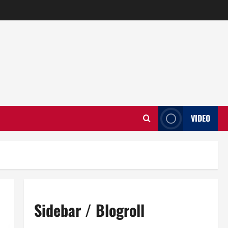
VIDEO
Sidebar / Blogroll