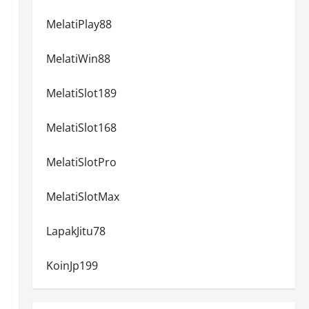
MelatiPlay88
MelatiWin88
MelatiSlot189
MelatiSlot168
MelatiSlotPro
MelatiSlotMax
LapakJitu78
KoinJp199