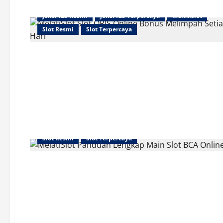
Joker123 Resmi
Joker123 Terpercaya
Melatislot
Slot Resmi
Slot Terpercaya
Joker123 Resmi
Joker123 Terpercaya
Melatislot
Slot Resmi
Slot Terpercaya