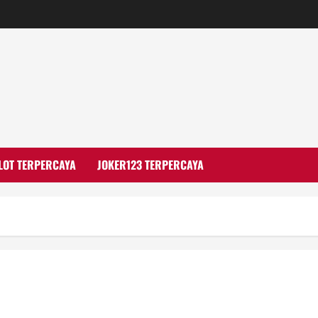
LOT TERPERCAYA
JOKER123 TERPERCAYA