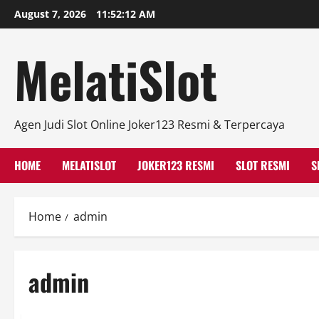
Skip
August 7, 2026
11:52:13 AM
to
content
MelatiSlot
Agen Judi Slot Online Joker123 Resmi & Terpercaya
HOME
MELATISLOT
JOKER123 RESMI
SLOT RESMI
S
Home
admin
admin