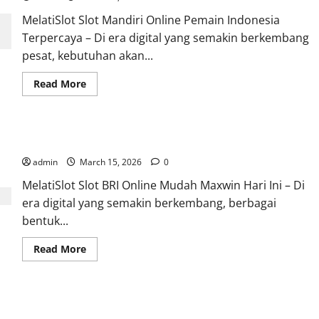
Terjamin
Aman
MelatiSlot Slot Mandiri Online Pemain Indonesia
Terpercaya – Di era digital yang semakin berkembang
pesat, kebutuhan akan...
Read
Read More
more
about
MelatiSlot
Slot
Mandiri
MelatiSlot Slot BRI Online Mudah Maxwin Hari Ini
Online
Pemain
admin
March 15, 2026
Indonesia
0
Terpercaya
MelatiSlot Slot BRI Online Mudah Maxwin Hari Ini – Di
era digital yang semakin berkembang, berbagai
bentuk...
Read
Read More
more
about
MelatiSlot
Slot
BRI
MelatiSlot Slot QRIS Online Bonus Melimpah Setiap Hari
Online
Mudah