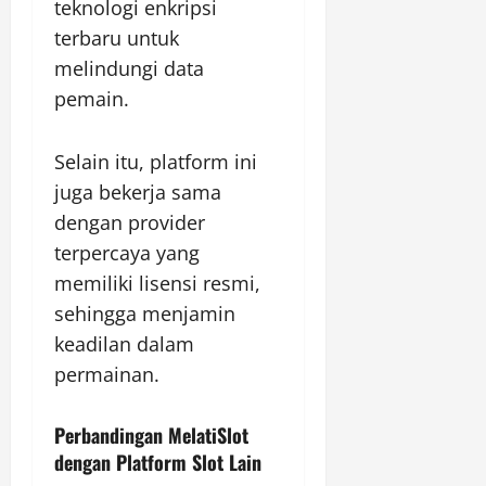
teknologi enkripsi
terbaru untuk
melindungi data
pemain.
Selain itu, platform ini
juga bekerja sama
dengan provider
terpercaya yang
memiliki lisensi resmi,
sehingga menjamin
keadilan dalam
permainan.
Perbandingan MelatiSlot
dengan Platform Slot Lain