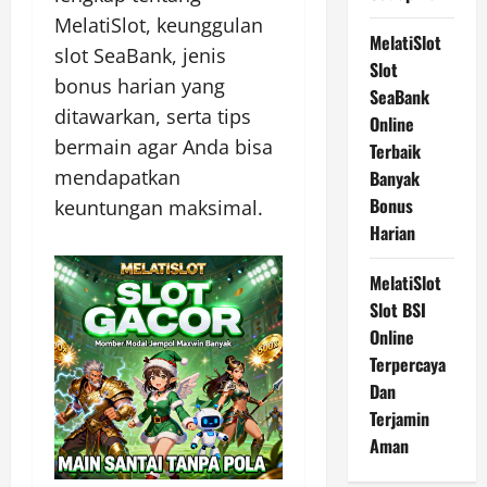
MelatiSlot, keunggulan
MelatiSlot
slot SeaBank, jenis
Slot
bonus harian yang
SeaBank
ditawarkan, serta tips
Online
bermain agar Anda bisa
Terbaik
mendapatkan
Banyak
Bonus
keuntungan maksimal.
Harian
MelatiSlot
Slot BSI
Online
Terpercaya
Dan
Terjamin
Aman