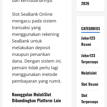
dan kemudahannya.
2026
Slot SeaBank Online
mengacu pada sistem
transaksi yang
CATEGORIES
menggunakan rekening
Joker123
SeaBank untuk
Resmi
melakukan deposit
maupun penarikan
Joker123
dana. Dengan sistem ini,
Terpercaya
pemain tidak perlu lagi
Melatislot
menggunakan metode
pembayaran yang rumit.
Slot Resmi
Keunggulan MelatiSlot
Slot
Dibandingkan Platform Lain
Terpercaya