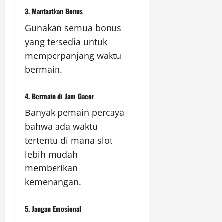
3. Manfaatkan Bonus
Gunakan semua bonus
yang tersedia untuk
memperpanjang waktu
bermain.
4. Bermain di Jam Gacor
Banyak pemain percaya
bahwa ada waktu
tertentu di mana slot
lebih mudah
memberikan
kemenangan.
5. Jangan Emosional