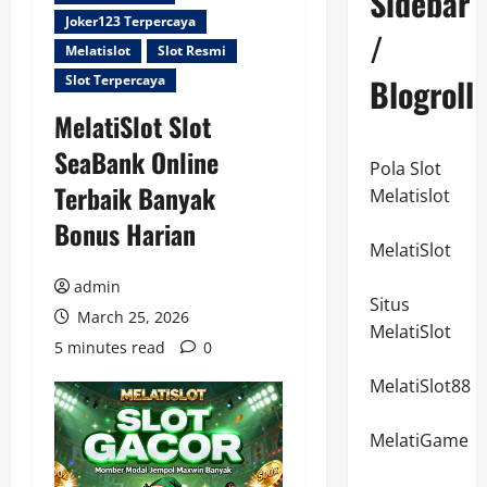
Sidebar
Joker123 Terpercaya
/
Melatislot
Slot Resmi
Blogroll
Slot Terpercaya
MelatiSlot Slot
SeaBank Online
Pola Slot
Terbaik Banyak
Melatislot
Bonus Harian
MelatiSlot
admin
Situs
March 25, 2026
MelatiSlot
5 minutes read
0
MelatiSlot88
MelatiGame