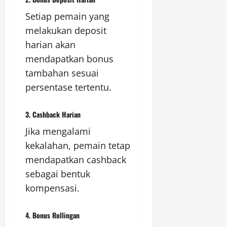
Setiap pemain yang
melakukan deposit
harian akan
mendapatkan bonus
tambahan sesuai
persentase tertentu.
3. Cashback Harian
Jika mengalami
kekalahan, pemain tetap
mendapatkan cashback
sebagai bentuk
kompensasi.
4. Bonus Rollingan