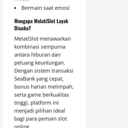
Bermain saat emosi
Mengapa MelatiSlot Layak
Dicoba?
MelatiSlot menawarkan
kombinasi sempurna
antara hiburan dan
peluang keuntungan.
Dengan sistem transaksi
SeaBank yang cepat,
bonus harian melimpah,
serta game berkualitas
tinggi, platform ini
menjadi pilihan ideal
bagi para pemain slot
online.