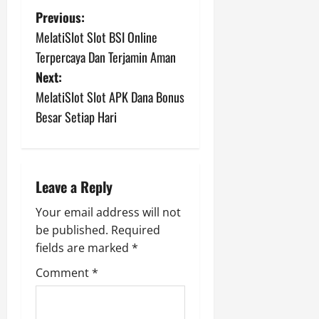
P
Previous:
MelatiSlot Slot BSI Online
o
Terpercaya Dan Terjamin Aman
s
Next:
MelatiSlot Slot APK Dana Bonus
t
Besar Setiap Hari
n
a
Leave a Reply
v
Your email address will not
i
be published.
Required
fields are marked
*
g
Comment
*
a