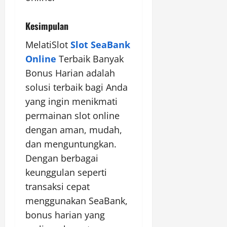
Kesimpulan
MelatiSlot
Slot SeaBank
Online
Terbaik Banyak
Bonus Harian adalah
solusi terbaik bagi Anda
yang ingin menikmati
permainan slot online
dengan aman, mudah,
dan menguntungkan.
Dengan berbagai
keunggulan seperti
transaksi cepat
menggunakan SeaBank,
bonus harian yang