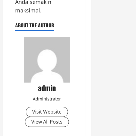
Anda semakin
maksimal.
ABOUT THE AUTHOR
admin
Administrator
Visit Website
View All Posts