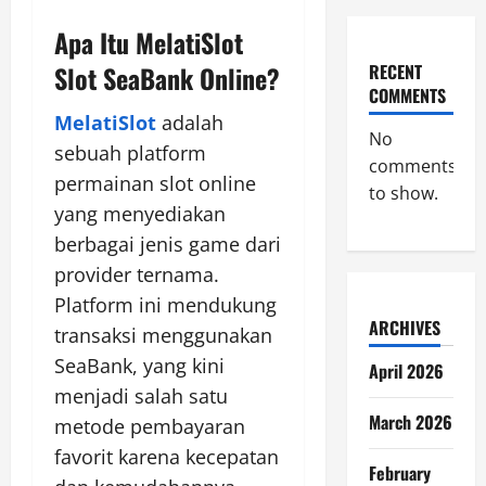
Apa Itu MelatiSlot
RECENT
Slot SeaBank Online?
COMMENTS
MelatiSlot
adalah
No
sebuah platform
comments
permainan slot online
to show.
yang menyediakan
berbagai jenis game dari
provider ternama.
Platform ini mendukung
ARCHIVES
transaksi menggunakan
SeaBank, yang kini
April 2026
menjadi salah satu
March 2026
metode pembayaran
favorit karena kecepatan
February