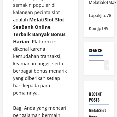
MelatiSlotMax
semakin populer di
kalangan pecinta slot
LapakJitu78
adalah
MelatiSlot Slot
SeaBank Online
KoinJp199
Terbaik Banyak Bonus
Harian
. Platform ini
dikenal karena
SEARCH
kemudahan transaksi,
keamanan tinggi, serta
Search
berbagai bonus menarik
yang diberikan setiap
hari kepada para
pemainnya.
RECENT
POSTS
Bagi Anda yang mencari
MelatiSlot
pengalaman bermain
Agen