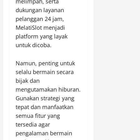
melimpah, serta
dukungan layanan
pelanggan 24 jam,
MelatiSlot menjadi
platform yang layak
untuk dicoba.
Namun, penting untuk
selalu bermain secara
bijak dan
mengutamakan hiburan.
Gunakan strategi yang
tepat dan manfaatkan
semua fitur yang
tersedia agar
pengalaman bermain